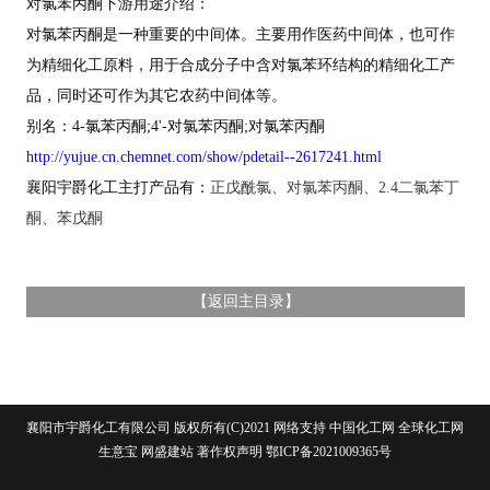
对氯苯丙酮下游用途介绍：
对氯苯丙酮是一种重要的中间体。主要用作医药中间体，也可作
为精细化工原料，用于合成分子中含对氯苯环结构的精细化工产
品，同时还可作为其它农药中间体等。
别名：4-氯苯丙酮;4'-对氯苯丙酮;对氯苯丙酮
http://yujue.cn.chemnet.com/show/pdetail--2617241.html
襄阳宇爵化工主打产品有：
正戊酰氯、对氯苯丙酮、2.4二氯苯丁
酮、苯戊酮
【
返回主目录
】
襄阳市宇爵化工有限公司
版权所有(C)2021 网络支持
中国化工网
全球化工网
生意宝
网盛建站
著作权声明
鄂ICP备2021009365号