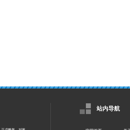
站内导航
酮，正戊酰氯，对氰