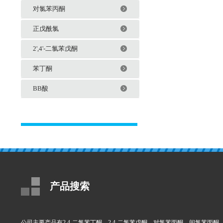
对氯苯丙酮
正戊酰氯
2',4'-二氯苯戊酮
苯丁酮
BB酸
产品搜索
公司主要产品有2,4-二氯苯丁酮，2,4-二氯苯戊酮，对氯苯丙酮，间氯苯丙