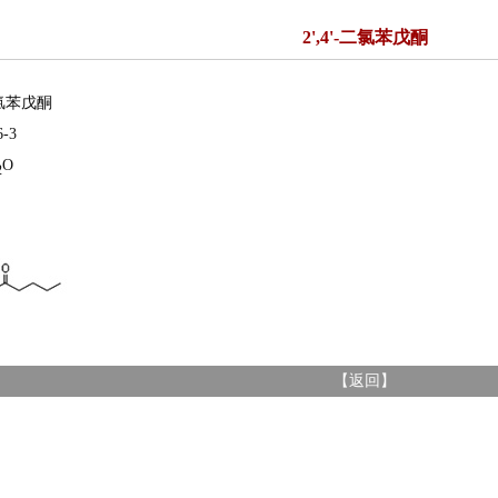
2',4'-二氯苯戊酮
二氯苯戊酮
-3
O
2
【
返回
】