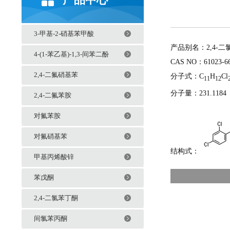
3-甲基-2-硝基苯甲酸
产品别名：2,4-
4-(1-苯乙基)-1,3-间苯二酚
CAS NO：61023-66
2,4-二氟硝基苯
分子式：C
H
Cl
11
12
分子量：231.1184
2,4-二氟苯胺
对氟苯胺
对氟硝基苯
结构式：
甲基丙烯酸锌
苯戊酮
2,4-二氯苯丁酮
间氯苯丙酮