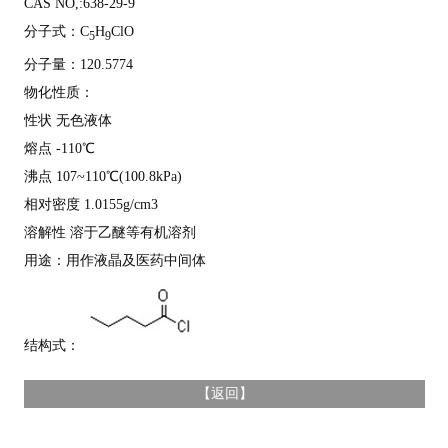
CAS NO,:638-29-9
分子式：C
H
ClO
5
9
分子量：120.5774
物化性质：
性状 无色液体
熔点 -110℃
沸点 107~110℃(100.8kPa)
相对密度 1.0155g/cm3
溶解性 溶于乙醚等有机溶剂
用途：用作液晶及医药中间体
结构式：
【
返回
】