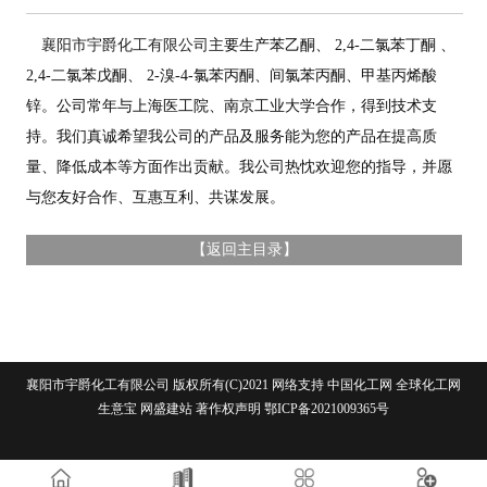
襄阳市宇爵化工有限公司
主要生产苯乙酮、 2,4-二氯苯丁酮 、
2,4-二氯苯戊酮、 2-溴-4-氯苯丙酮、间氯苯丙酮、甲基丙烯酸
锌。
公司常年与上海医工院、南京工业大学合作，得到技术支
持。我们真诚希望我公司的产品及服务能为您的产品在提高质
量、降低成本等方面作出贡献。我公司热忱欢迎您的指导，并愿
与您友好合作、互惠互利、共谋发展。
【
返回主目录
】
襄阳市宇爵化工有限公司
版权所有(C)2021 网络支持
中国化工网
全球化工网
生意宝
网盛建站
著作权声明
鄂ICP备2021009365号